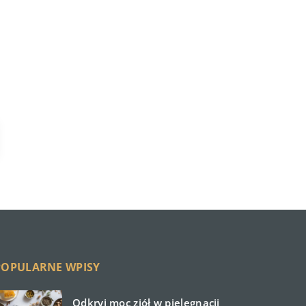
POPULARNE WPISY
Odkryj moc ziół w pielęgnacji