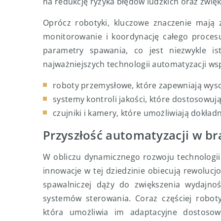
na redukcję ryzyka błędów ludzkich oraz zwię
Oprócz robotyki, kluczowe znaczenie mają 
monitorowanie i koordynację całego procesu
parametry spawania, co jest niezwykle ist
najważniejszych technologii automatyzacji ws
roboty przemysłowe, które zapewniają wyso
systemy kontroli jakości, które dostosowuj
czujniki i kamery, które umożliwiają dokła
Przyszłość automatyzacji w br
W obliczu dynamicznego rozwoju technologii 
innowacje w tej dziedzinie obiecują rewoluc
spawalniczej dąży do zwiększenia wydajno
systemów sterowania. Coraz częściej roboty
która umożliwia im adaptacyjne dostoso