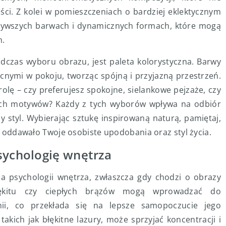
ości. Z kolei w pomieszczeniach o bardziej eklektycznym
 żywszych barwach i dynamicznych formach, które mogą
n.
dczas wyboru obrazu, jest paleta kolorystyczna. Barwy
nymi w pokoju, tworząc spójną i przyjazną przestrzeń.
lę – czy preferujesz spokojne, sielankowe pejzaże, czy
ych motywów? Każdy z tych wyborów wpływa na odbiór
y styl. Wybierając sztukę inspirowaną naturą, pamiętaj,
że oddawało Twoje osobiste upodobania oraz styl życia.
sychologię wnętrza
a psychologii wnętrza, zwłaszcza gdy chodzi o obrazy
 błękitu czy ciepłych brązów mogą wprowadzać do
ii, co przekłada się na lepsze samopoczucie jego
akich jak błękitne lazury, może sprzyjać koncentracji i