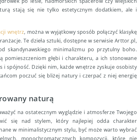
drówek po lesie, nadmorskich spacerów czy wiejskich
urą stają się nie tylko estetycznym dodatkiem, ale i
cji wnętrz
, można w wyjątkowy sposób połączyć klasykę
żacje. Te dzieła sztuki, dostępne w serwisie Arttor.pl,
 od skandynawskiego minimalizmu po przytulny boho.
ją pomieszczeniom głębi i charakteru, a ich stonowane
 i spójność. Dzięki nim, każde wnętrze zyskuje osobisty
ańcom poczuć się bliżej natury i czerpać z niej energię
irowany naturą
ważyć na ostatecznym wyglądzie i atmosferze Twojego
ić się nad stylem, który najlepiej odda charakter
zymane w minimalistycznym stylu, być może warto wybrać
elnych, monochromatycznych kompozycji, które nie