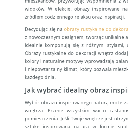
mieszkańców, przywołując wspomnienia z wę
widoków. W efekcie, obrazy inspirowane nat
źródłem codziennego relaksu oraz inspiracji.
Decydując się na
obrazy rustykalne do dekora
z nowoczesnym designem, tworząc unikalne aran
idealnie komponują się z różnymi stylami,
Obrazy rustykalne do dekoracji wnętrz doda
kolory i naturalne motywy wprowadzają balans
i niepowtarzalny klimat, który pozwala mieszk
każdego dnia.
Jak wybrać idealny obraz insp
Wybór obrazu inspirowanego naturą może za
wnętrza. Przede wszystkim warto zastanow
pomieszczenia. Jeśli Twoje wnętrze jest utr
sztukę inspirowaną naturą w formie subt