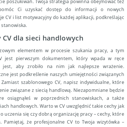
ęcie poszukiwań. Twoja strategia powinna obejmować też
 pomóc Ci uzyskać dostęp do informacji o nowych
 CV i list motywacyjny do każdej aplikacji, podkreślając
 stanowiska.
 CV dla sieci handlowych
uczowym elementem w procesie szukania pracy, a tym
 CV jest pierwszym dokumentem, który wpada w ręce
 jest, aby zrobiło na nim jak najlepsze wrażenie.
czne jest podkreślenie naszych umiejętności związanych
. Zamiast szablonowego CV, napisz indywidualne, które
zenie związane z siecią handlową. Niezapomniane będzie
re osiągnąłeś w poprzednich stanowiskach, a także
iach handlowych. Warto w CV uwzględnić takie cechy jak
o uczenia się czy dobrą organizację pracy – cechy, które
. Pamiętaj, że profesjonalne CV to Twoja wizytówka –