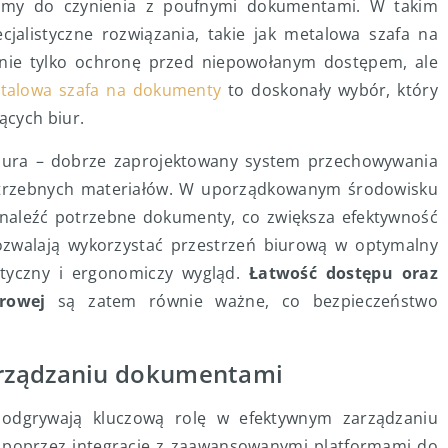
amy do czynienia z poufnymi dokumentami. W takim
jalistyczne rozwiązania, takie jak metalowa szafa na
nie tylko ochronę przed niepowołanym dostępem, ale
talowa szafa na dokumenty
to doskonały wybór, który
ących biur.
biura – dobrze zaprojektowany system przechowywania
otrzebnych materiałów. W uporządkowanym środowisku
naleźć potrzebne dokumenty, co zwiększa efektywność
ozwalają wykorzystać przestrzeń biurową w optymalny
etyczny i ergonomiczy wygląd.
Łatwość dostępu oraz
rowej
są zatem równie ważne, co bezpieczeństwo
arządzaniu dokumentami
 odgrywają kluczową rolę w efektywnym zarządzaniu
, poprzez integrację z zaawansowanymi platformami do