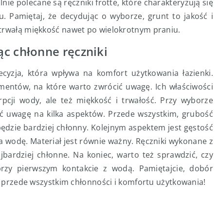
lnie polecane są ręczniki frotte, które charakteryzują się
. Pamiętaj, że decydując o wyborze, grunt to jakość i
otrwałą miękkość nawet po wielokrotnym praniu.
c chłonne ręczniki
yzja, która wpływa na komfort użytkowania łazienki.
mentów, na które warto zwrócić uwagę. Ich właściwości
pcji wody, ale też miękkość i trwałość. Przy wyborze
ić uwagę na kilka aspektów. Przede wszystkim, grubość
będzie bardziej chłonny. Kolejnym aspektem jest gęstość
ia wodę. Materiał jest równie ważny. Ręczniki wykonane z
ajbardziej chłonne. Na koniec, warto też sprawdzić, czy
przy pierwszym kontakcie z wodą. Pamiętajcie, dobór
le przede wszystkim chłonności i komfortu użytkowania!