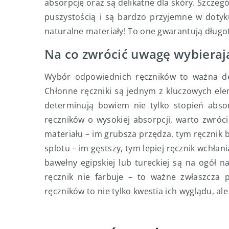
absorpcję oraz są delikatne dla skóry. Szczegó
puszystością i są bardzo przyjemne w dotyku
naturalne materiały! To one gwarantują dług
Na co zwrócić uwagę wybierają
Wybór odpowiednich ręczników to ważna dec
Chłonne ręczniki są jednym z kluczowych ele
determinują bowiem nie tylko stopień absor
ręczników o wysokiej absorpcji, warto zwróc
materiału – im grubsza przędza, tym ręcznik 
splotu – im gęstszy, tym lepiej ręcznik wchłan
bawełny egipskiej lub tureckiej są na ogół n
ręcznik nie farbuje – to ważne zwłaszcza 
ręczników to nie tylko kwestia ich wyglądu, a