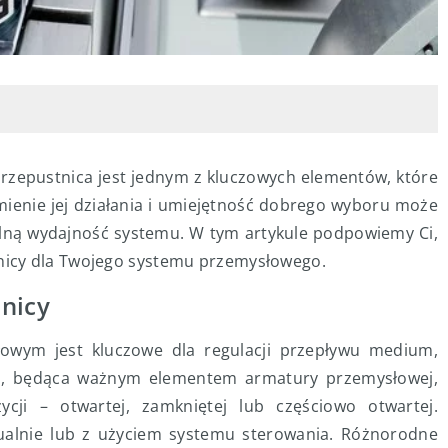
zepustnica jest jednym z kluczowych elementów, które
ienie jej działania i umiejętność dobrego wyboru może
ólną wydajność systemu. W tym artykule podpowiemy Ci,
icy dla Twojego systemu przemysłowego.
tnicy
łowym jest kluczowe dla regulacji przepływu medium,
ica, będąca ważnym elementem armatury przemysłowej,
cji – otwartej, zamkniętej lub częściowo otwartej.
ualnie lub z użyciem systemu sterowania. Różnorodne