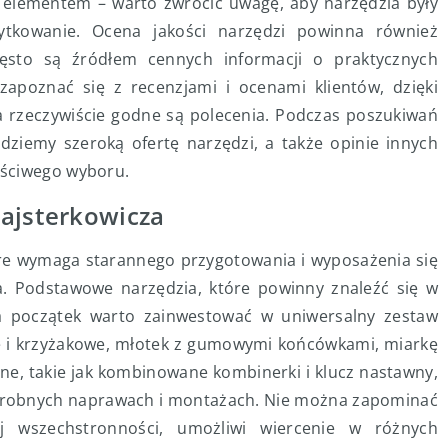
 elementem – warto zwrócić uwagę, aby narzędzia były
ytkowanie. Ocena jakości narzędzi powinna również
zęsto są źródłem cennych informacji o praktycznych
apoznać się z recenzjami i ocenami klientów, dzięki
a rzeczywiście godne są polecenia. Podczas poszukiwań
jdziemy szeroką ofertę narzędzi, a także opinie innych
aściwego wyboru.
majsterkowicza
óre wymaga starannego przygotowania i wyposażenia się
. Podstawowe narzędzia, które powinny znaleźć się w
a początek warto zainwestować w uniwersalny zestaw
ie i krzyżakowe, młotek z gumowymi końcówkami, miarkę
zne, takie jak kombinowane kombinerki i klucz nastawny,
 drobnych naprawach i montażach. Nie można zapominać
ej wszechstronności, umożliwi wiercenie w różnych