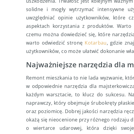
uszkodzenia. Trwałość jest kolejnym ważnym
solidne i mogły wytrzymać intensywne uż
uwzględniać opinie użytkowników, które c
aspektach korzystania z produktów. Warto z
czemu można dowiedzieć się, które narzędzi
warto odwiedzić stronę
Kotarbau
, gdzie zna
użytkowników, co może ułatwić dokonanie wł
Najważniejsze narzędzia dla 
Remont mieszkania to nie lada wyzwanie, kt
w odpowiednie narzędzia dla majsterkowicza
każdym warsztacie, to klucz do sukcesu. N
naprawczy, który obejmuje śrubokręty płask
oraz poziomicę. Dobrej jakości narzędzia ręc
okażą się nieocenione przy różnego rodzaju
o wiertarce udarowej, która dzięki swoj