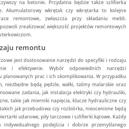
ywszy na betonie. Przydatna będzie także szlifierka
ie. Akumulatorowy wkrętak czy wkrętarka to kolejne
prace remontowe, zwłaszcza przy składaniu mebli.
 pozwoli zrealizować większość projektów remontowych
sterkowiczom.
dzaju remontu
owe jest dostosowanie narzędzi do specyfiki i rodzaju
nie i efektywnie. Wybór odpowiednich narzędzi
su planowanych prac i ich skomplikowania. W przypadku
n, niezbędne będą pędzle, wałki, taśmy malarskie oraz
nsowane zadania, jak instalacja elektryki czy hydrauliki,
ne, takie jak mierniki napięcia, klucze hydrauliczne czy
, takich jak przebudowa czy rozbiórka, nieocenione będą
iertarki udarowe, piły tarczowe i szlifierki kątowe. Każdy
 indywidualnego podejścia i dobrze przemyślanego