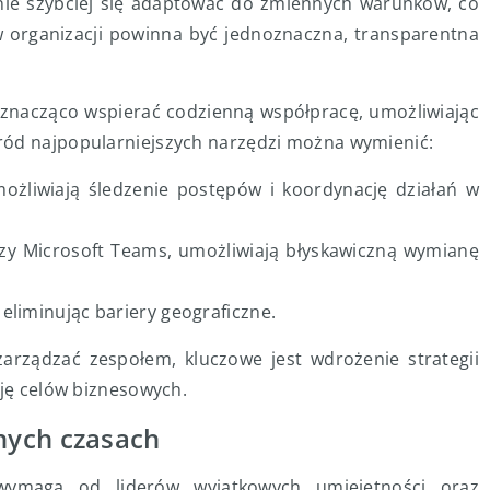
anie szybciej się adaptować do zmiennych warunków, co
w organizacji powinna być jednoznaczna, transparentna
nacząco wspierać codzienną współpracę, umożliwiając
ród najpopularniejszych narzędzi można wymienić:
ożliwiają śledzenie postępów i koordynację działań w
 czy Microsoft Teams, umożliwiają błyskawiczną wymianę
eliminując bariery geograficzne.
zarządzać zespołem, kluczowe jest wdrożenie strategii
cję celów biznesowych.
nych czasach
wymaga od liderów wyjątkowych umiejętności oraz