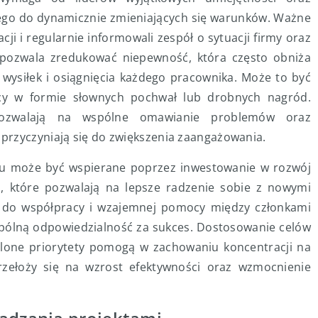
wego do dynamicznie zmieniających się warunków. Ważne
acji i regularnie informowali zespół o sytuacji firmy oraz
 pozwala zredukować niepewność, która często obniża
li wysiłek i osiągnięcia każdego pracownika. Może to być
cy w formie słownych pochwał lub drobnych nagród.
pozwalają na wspólne omawianie problemów oraz
przyczyniają się do zwiększenia zaangażowania.
u może być wspierane poprzez inwestowanie w rozwój
, które pozwalają na lepsze radzenie sobie z nowymi
ć do współpracy i wzajemnej pomocy między członkami
spólną odpowiedzialność za sukces. Dostosowanie celów
eślone priorytety pomogą w zachowaniu koncentracji na
rzełoży się na wzrost efektywności oraz wzmocnienie