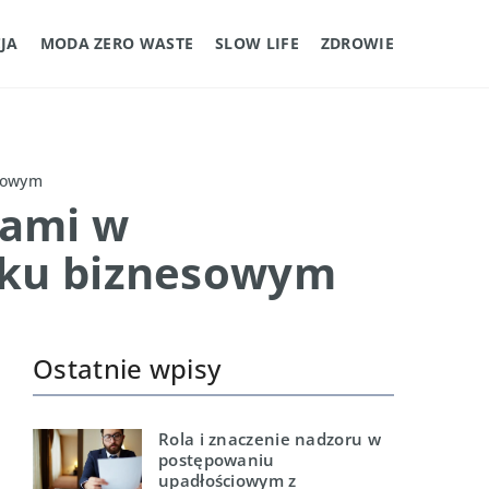
JA
MODA ZERO WASTE
SLOW LIFE
ZDROWIE
esowym
łami w
sku biznesowym
Ostatnie wpisy
Rola i znaczenie nadzoru w
postępowaniu
upadłościowym z