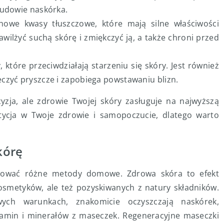
budowie naskórka.
howe kwasy tłuszczowe, które mają silne właściwości
wilżyć suchą skórę i zmiękczyć ją, a także chroni przed
które przeciwdziałają starzeniu się skóry. Jest również
czyć pryszcze i zapobiega powstawaniu blizn.
zja, ale zdrowie Twojej skóry zasługuje na najwyższą
stycja w Twoje zdrowie i samopoczucie, dlatego warto
kórę
osować różne metody domowe. Zdrowa skóra to efekt
kosmetyków, ale też pozyskiwanych z natury składników.
ych warunkach, znakomicie oczyszczają naskórek,
itamin i minerałów z maseczek. Regeneracyjne maseczki