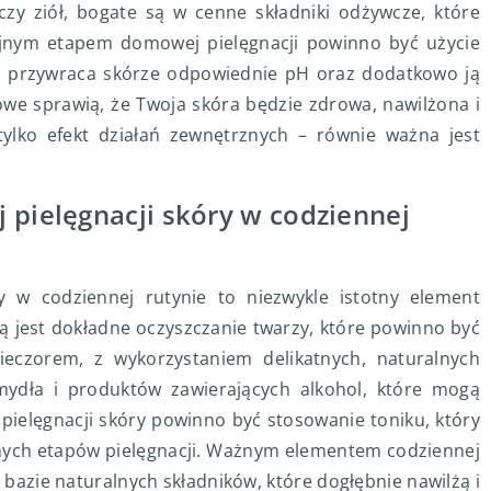
y ziół, bogate są w cenne składniki odżywcze, które
olejnym etapem domowej pielęgnacji powinno być użycie
ież przywraca skórze odpowiednie pH oraz dodatkowo ją
e sprawią, że Twoja skóra będzie zdrowa, nawilżona i
ylko efekt działań zewnętrznych – równie ważna jest
 pielęgnacji skóry w codziennej
y w codziennej rutynie to niezwykle istotny element
ą jest dokładne oczyszczanie twarzy, które powinno być
eczorem, z wykorzystaniem delikatnych, naturalnych
mydła i produktów zawierających alkohol, które mogą
pielęgnacji skóry powinno być stosowanie toniku, który
jnych etapów pielęgnacji. Ważnym elementem codziennej
 bazie naturalnych składników, które dogłębnie nawilżą i