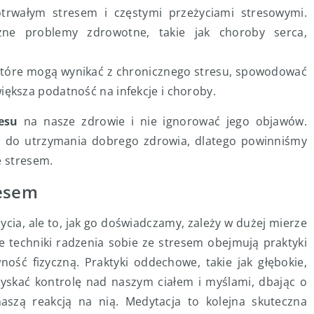
otrwałym stresem i częstymi przeżyciami stresowymi.
 problemy zdrowotne, takie jak choroby serca,
tóre mogą wynikać z chronicznego stresu, spowodować
ększa podatność na infekcje i choroby.
esu
na nasze zdrowie i nie ignorować jego objawów.
z do utrzymania dobrego zdrowia, dlatego powinniśmy
e stresem.
resem
cia, ale to, jak go doświadczamy, zależy w dużej mierze
e techniki radzenia sobie ze stresem obejmują praktyki
ość fizyczną. Praktyki oddechowe, takie jak głębokie,
kać kontrolę nad naszym ciałem i myślami, dbając o
aszą reakcją na nią. Medytacja to kolejna skuteczna