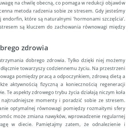
ać uwagę na chwilę obecną, co pomaga w redukcji objawów
ż cenna metoda radzenia sobie ze stresem. Gdy jesteśmy
ej endorfin, które są naturalnymi 'hormonami szczęścia’.
 stresem są kluczem do zachowania równowagi między
brego zdrowia
rzymania dobrego zdrowia. Tylko dzięki niej możemy
eodłącznie towarzyszy codziennemu życiu. Na przestrzeni
wnowaga pomiędzy pracą a odpoczynkiem, zdrową dietą a
e aktywnością fizyczną a koniecznością regeneracji
. Te aspekty zdrowego trybu życia działają niczym koła
ajtrudniejsze momenty i poradzić sobie ze stresem.
manie optymalnej równowagi pomiędzy rozmaitymi sfery
 pomóc może zmiana nawyków, wprowadzenie regularnej
agę w diecie. Pamiętajmy zatem, że odnalezienie i