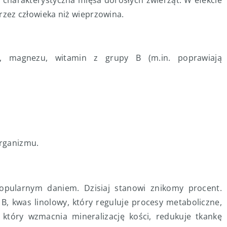
 charakterystyczna mięsa dorosłych zwierząt. W efekcie
 przez człowieka niż wieprzowina.
u, magnezu, witamin z grupy B (m.in. poprawiają
organizmu.
opularnym daniem. Dzisiaj stanowi znikomy procent.
, kwas linolowy, który reguluje procesy metaboliczne,
który wzmacnia mineralizację kości, redukuje tkankę