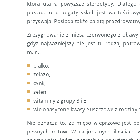
która utarła powyższe stereotypy. Dlatego 
posiada ono bogaty skład: jest wartościowy
przyswaja. Posiada także paletę prozdrowotn
Zrezygnowanie z mięsa czerwonego z obawy p
gdyż najważniejszy nie jest tu rodzaj potr
m.in.:
białko,
żelazo,
cynk,
selen,
witaminy z grupy B i E,
wielonasycone kwasy tłuszczowe z rodziny 
Nie oznacza to, że mięso wieprzowe jest p
pewnych mitów. W racjonalnych ilościach 