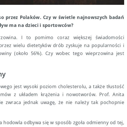
so przez Polaków. Czy w świetle najnowszych badań
pływ ma na dzieci i sportowców?
rzowina. I to pomimo coraz większej świadomości
rzez wielu dietetyków drób zyskuje na popularności i
owiny (około 56%). Czy wobec tego wieprzowina jest
iny
ego jest wysoki poziom cholesterolu, a także tłustość
emów z układem krążenia i nowotworów. Prof. Anita
nie zwraca jednak uwagę, że nie należy tak pochopnie
a hodowla odbywa się w sposób zgoła odmienny od tej,