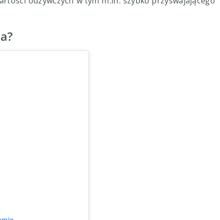
artości odżywczych w tym m.in. szybko przyswajającego
za?
amie