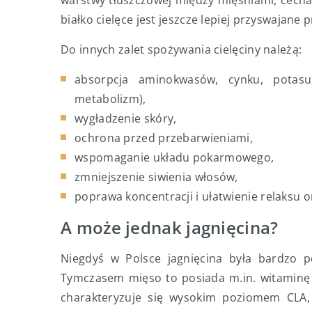
warstwy tłuszczowej między mięśniami, cecha
białko cielęce jest jeszcze lepiej przyswajane
Do innych zalet spożywania cielęciny należą:
absorpcja aminokwasów, cynku, potas
metabolizm),
wygładzenie skóry,
ochrona przed przebarwieniami,
wspomaganie układu pokarmowego,
zmniejszenie siwienia włosów,
poprawa koncentracji i ułatwienie relaksu 
A może jednak jagnięcina?
Niegdyś w Polsce jagnięcina była bardzo p
Tymczasem mięso to posiada m.in. witaminę B
charakteryzuje się wysokim poziomem CLA, 