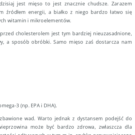
dzisiaj jest mięso to jest znacznie chudsze. Zarazem
m źródłem energii, a białko z niego bardzo łatwo się
ych witamin i mikroelementów.
rzed cholesterolem jest tym bardziej nieuzasadnione,
awy, a sposób obróbki. Samo mięso zaś dostarcza nam
omega-3 (np. EPA i DHA).
ozbawione wad. Warto jednak z dystansem podejść do
wieprzowina może być bardzo zdrowa, zwłaszcza dla