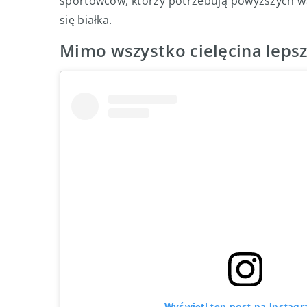
sportowców, którzy potrzebują powyższych w
się białka.
Mimo wszystko cielęcina leps
Wyświetl ten post na Instagr