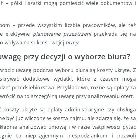
ch – półki i szafki mogą pomieścić wiele dokumentów i
m – przede wszystkim liczbie pracowników, ale też
że efektywne
planowanie przestrzeni
przekłada się na
io wpływa na sukces Twojej
firmy
.
uwagę przy decyzji o wyborze biura?
rócić uwagę podczas wyboru biura są koszty ukryte. Z
 skrywać dodatkowe wydatki, które z czasem mogą
dżet przedsiębiorstwa. Przykładowo, różne są opłaty za
zwrócić na to szczególną uwagę przy analizowaniu ofert.
szty ukryte są opłaty administracyjne czy obsługa
 być już wliczone w koszta najmu, ale zdarza się, że są
ładnie analizować umowę i w razie wątpliwości pytać
iegnie to nieprzyjemnym niespodziankom i pozwoli