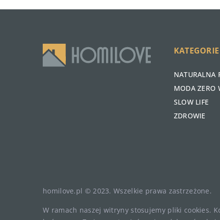
KATEGORIE
NATURALNA 
MODA ZERO 
SLOW LIFE
ZDROWIE
homilove.pl © 2023. Wszelkie prawa zastrzeżone.
W ramach naszej witryny stosujemy pliki cookies. 