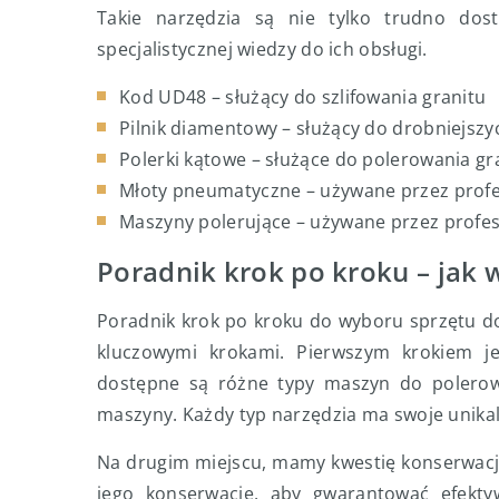
Takie narzędzia są nie tylko trudno dost
specjalistycznej wiedzy do ich obsługi.
Kod UD48 – służący do szlifowania granitu
Pilnik diamentowy – służący do drobniejsz
Polerki kątowe – służące do polerowania gr
Młoty pneumatyczne – używane przez profes
Maszyny polerujące – używane przez profes
Poradnik krok po kroku – jak 
Poradnik krok po kroku do wyboru sprzętu d
kluczowymi krokami. Pierwszym krokiem je
dostępne są różne typy maszyn do polerowan
maszyny. Każdy typ narzędzia ma swoje unikaln
Na drugim miejscu, mamy kwestię konserwacji
jego konserwację, aby gwarantować efektyw