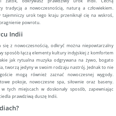
mi zatok, odkrywasz prawdziwy urok Indii. Cechą
y tradycją a nowoczesnością, naturą a człowiekiem.
y tajemniczy urok tego kraju przeniknął cię na wskroś,
pragnienie powrotu.
cu Indii
a się z nowoczesnością, odkryć można niepowtarzalny
y sposób łączą elementy kultury indyjskiej z komfortem
 takie jak rytualna muzyka odgrywana na żywo, bogato
a, tworzą jedyny w swoim rodzaju nastrój. Jednak to nie
 goście mogą również zaznać nowoczesnej wygody.
owe pokoje, nowoczesne spa, siłownie oraz baseny.
ę w tych miejscach w doskonały sposób, zapewniając
iedla prawdziwą duszę Indii.
ndiach?