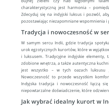
bujnej zieleni czy nad łagodnymi fala
charakterystyczną jest harmonia – pomiędz
Zdecyduj się na indyjski luksus i pozwól, ab
pozostawiając niezapomniane wspomnienia i 
Tradycja i nowoczesność w ser
W samym sercu Indii, gdzie tradycja spotyk
urok egzotycznych kurortów, które w wyjątkow
i luksusem. Tradycyjne indyjskie elementy,
zdobione wnętrza, a także autentyczna kuchni
jest wszystko – w tych oazach luksusu
Nowoczesność to przede wszystkim komfort
Indyjska tradycja i nowoczesność łączą si
niepowtarzalne doświadczenie, które odzwierc
Jak wybrać idealny kurort w I